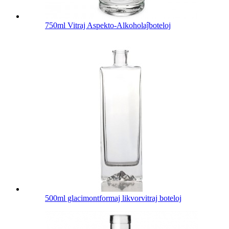
750ml Vitraj Aspekto-Alkoholaĵboteloj
500ml glacimontformaj likvorvitraj boteloj