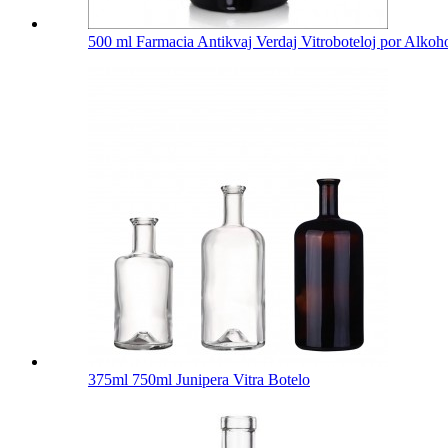
500 ml Farmacia Antikvaj Verdaj Vitroboteloj por Alkoh
375ml 750ml Junipera Vitra Botelo