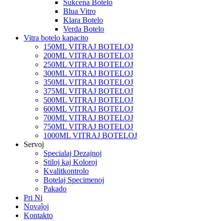
Sukcena Botelo
Blua Vitro
Klara Botelo
Verda Botelo
Vitra botelo kapacito
150ML VITRAJ BOTELOJ
200ML VITRAJ BOTELOJ
250ML VITRAJ BOTELOJ
300ML VITRAJ BOTELOJ
350ML VITRAJ BOTELOJ
375ML VITRAJ BOTELOJ
500ML VITRAJ BOTELOJ
600ML VITRAJ BOTELOJ
700ML VITRAJ BOTELOJ
750ML VITRAJ BOTELOJ
1000ML VITRAJ BOTELOJ
Servoj
Specialaj Dezajnoj
Stiloj kaj Koloroj
Kvalitkontrolo
Botelaj Specimenoj
Pakado
Pri Ni
Novaĵoj
Kontakto