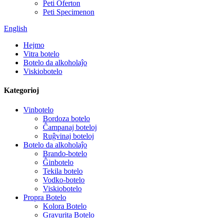
Peti Oferton
Peti Specimenon
English
Hejmo
Vitra botelo
Botelo da alkoholaĵo
Viskiobotelo
Kategorioj
Vinbotelo
Bordoza botelo
Ĉampanaj boteloj
Ruĝvinaj boteloj
Botelo da alkoholaĵo
Brando-botelo
Ĝinbotelo
Tekila botelo
Vodko-botelo
Viskiobotelo
Propra Botelo
Kolora Botelo
Gravurita Botelo