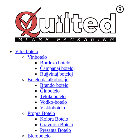
Vitra botelo
Vinbotelo
Bordoza botelo
Ĉampanaj boteloj
Ruĝvinaj boteloj
Botelo da alkoholaĵo
Brando-botelo
Ĝinbotelo
Tekila botelo
Vodko-botelo
Viskiobotelo
Propra Botelo
Kolora Botelo
Gravurita Botelo
Presanta Botelo
Bierobotelo