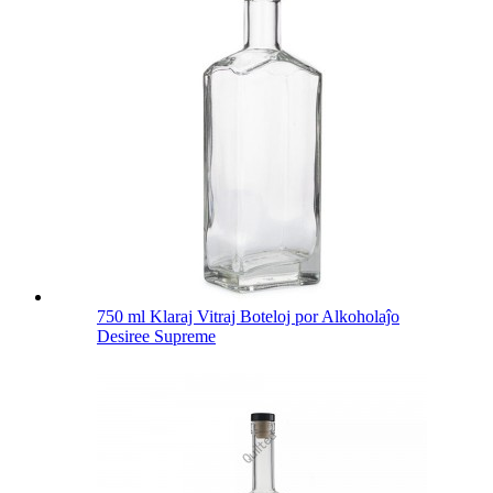
750 ml Klaraj Vitraj Boteloj por Alkoholaĵo
Desiree Supreme