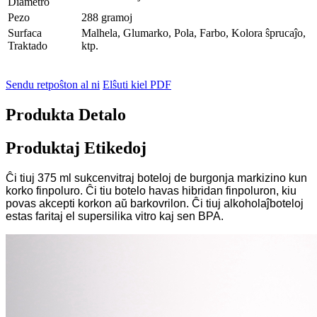
Diametro
Pezo
288 gramoj
Surfaca
Malhela, Glumarko, Pola, Farbo, Kolora ŝprucaĵo,
Traktado
ktp.
Sendu retpoŝton al ni
Elŝuti kiel PDF
Produkta Detalo
Produktaj Etikedoj
Ĉi tiuj 375 ml sukcenvitraj boteloj de burgonja markizino kun
korko finpoluro. Ĉi tiu botelo havas hibridan finpoluron, kiu
povas akcepti korkon aŭ barkovrilon. Ĉi tiuj alkoholaĵboteloj
estas faritaj el supersilika vitro kaj sen BPA.