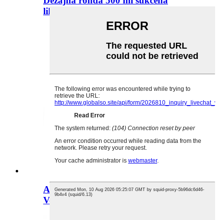
Dezajna ronda 500 ml sukcena
likvora glaso por...
Altkvalita 1000 ml Liquor Glass
Vodko-botelo