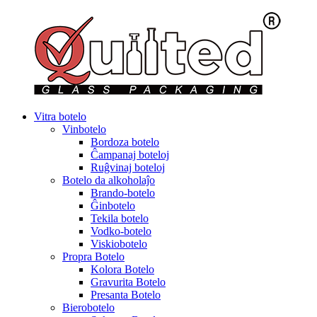
Vitra botelo
Vinbotelo
Bordoza botelo
Ĉampanaj boteloj
Ruĝvinaj boteloj
Botelo da alkoholaĵo
Brando-botelo
Ĝinbotelo
Tekila botelo
Vodko-botelo
Viskiobotelo
Propra Botelo
Kolora Botelo
Gravurita Botelo
Presanta Botelo
Bierobotelo