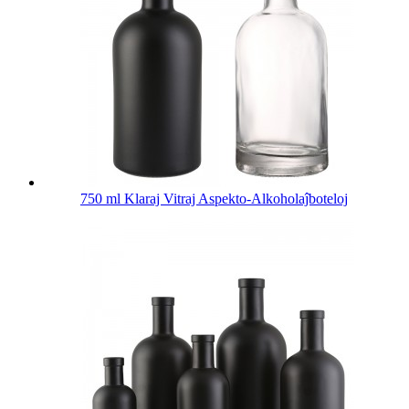
750 ml Klaraj Vitraj Aspekto-Alkoholaĵboteloj