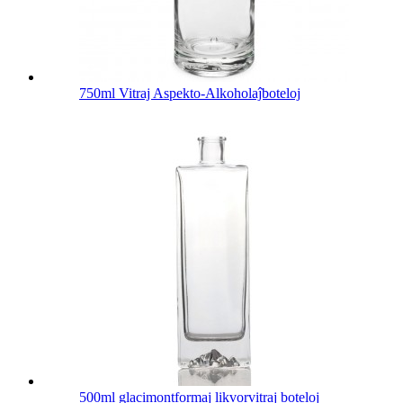
750ml Vitraj Aspekto-Alkoholaĵboteloj
500ml glacimontformaj likvorvitraj boteloj