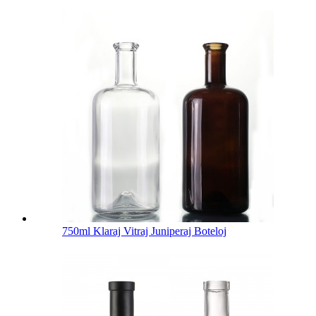
750ml Klaraj Vitraj Juniperaj Boteloj