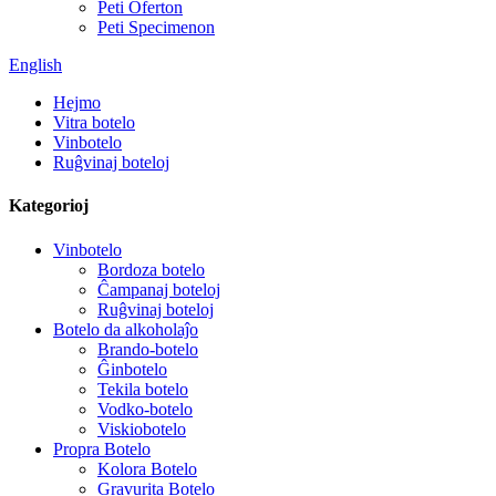
Peti Oferton
Peti Specimenon
English
Hejmo
Vitra botelo
Vinbotelo
Ruĝvinaj boteloj
Kategorioj
Vinbotelo
Bordoza botelo
Ĉampanaj boteloj
Ruĝvinaj boteloj
Botelo da alkoholaĵo
Brando-botelo
Ĝinbotelo
Tekila botelo
Vodko-botelo
Viskiobotelo
Propra Botelo
Kolora Botelo
Gravurita Botelo