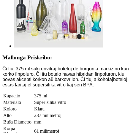
Mallonga Priskribo:
Ĉi tiuj 375 ml sukcenvitraj boteloj de burgonja markizino kun
korko finpoluro. Ĉi tiu botelo havas hibridan finpoluron, kiu
povas akcepti korkon aŭ barkovrilon. Ĉi tiuj alkoholaĵboteloj
estas faritaj el supersilika vitro kaj sen BPA.
Kapacito
375 ml
Materialo
Super-silika vitro
Koloro
Klara
Alto
237 milimetroj
Buŝa Diametro
mm
Korpa
61 milimetroj