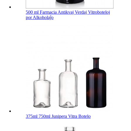
500 ml Farmacia Antikvaj Verdaj Vitroboteloj
por Alkoholaĵo
375ml 750ml Junipera Vitra Botelo