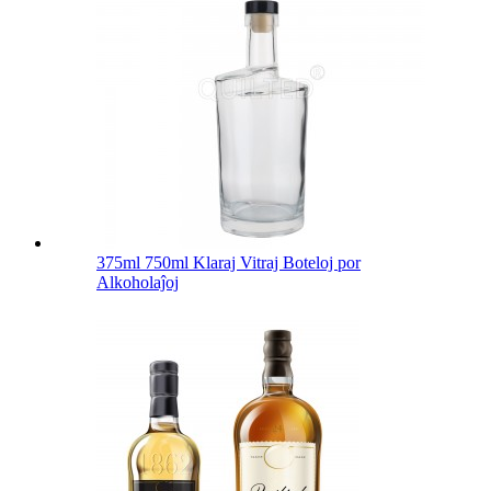
375ml 750ml Klaraj Vitraj Boteloj por
Alkoholaĵoj