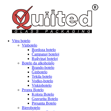
Vitra botelo
Vinbotelo
Bordoza botelo
Ĉampanaj boteloj
Ruĝvinaj boteloj
Botelo da alkoholaĵo
Brando-botelo
Ĝinbotelo
Tekila botelo
Vodko-botelo
Viskiobotelo
Propra Botelo
Kolora Botelo
Gravurita Botelo
Presanta Botelo
Bierobotelo