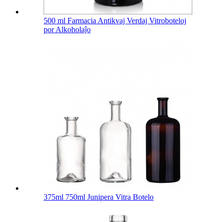
500 ml Farmacia Antikvaj Verdaj Vitroboteloj
por Alkoholaĵo
375ml 750ml Junipera Vitra Botelo