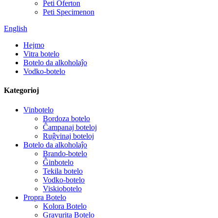
Peti Oferton
Peti Specimenon
English
Hejmo
Vitra botelo
Botelo da alkoholaĵo
Vodko-botelo
Kategorioj
Vinbotelo
Bordoza botelo
Ĉampanaj boteloj
Ruĝvinaj boteloj
Botelo da alkoholaĵo
Brando-botelo
Ĝinbotelo
Tekila botelo
Vodko-botelo
Viskiobotelo
Propra Botelo
Kolora Botelo
Gravurita Botelo