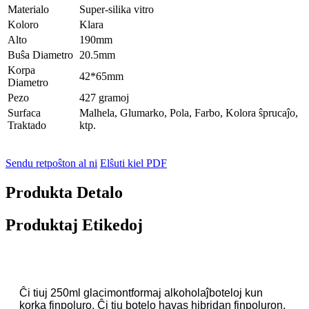
Materialo
Super-silika vitro
Koloro
Klara
Alto
190mm
Buŝa Diametro
20.5mm
Korpa
42*65mm
Diametro
Pezo
427 gramoj
Surfaca
Malhela, Glumarko, Pola, Farbo, Kolora ŝprucaĵo,
Traktado
ktp.
Sendu retpoŝton al ni
Elŝuti kiel PDF
Produkta Detalo
Produktaj Etikedoj
Ĉi tiuj 250ml glacimontformaj alkoholaĵboteloj kun
korka finpoluro. Ĉi tiu botelo havas hibridan finpoluron,