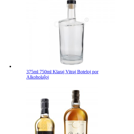
375ml 750ml Klaraj Vitraj Boteloj por
Alkoholaĵoj