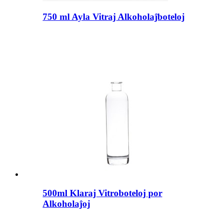
750 ml Ayla Vitraj Alkoholaĵboteloj
500ml Klaraj Vitroboteloj por
Alkoholaĵoj