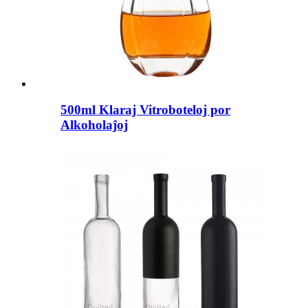
500ml Klaraj Vitroboteloj por
Alkoholaĵoj