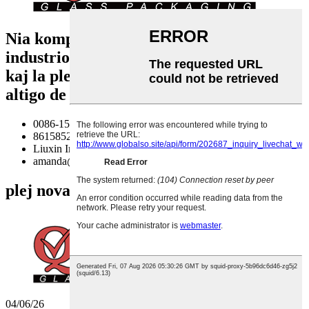
Nia kompanio eliris el vizio revolucii la
industrion, kunigante teamon de fakuloj
kaj la plej bonajn maŝinojn dediĉitajn al
altigo de via sperto.
0086-15852141369
8615852141369
Liuxin Industria Parko, Xuzhou, Jiangsu, Ĉinio
amanda@qltbottle.com
plej novaj novaĵoj
04/06/26