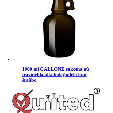
1000 ml GALLONE sukcena aŭ
travidebla alkoholaĵbotelo kun
ŝraŭbo