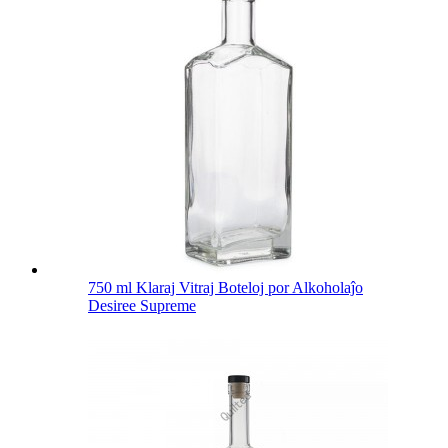
750 ml Klaraj Vitraj Boteloj por Alkoholaĵo
Desiree Supreme