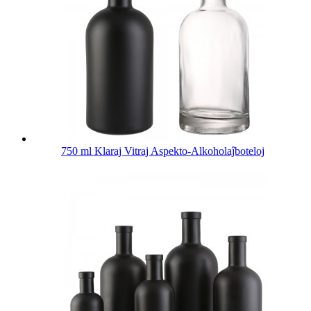
750 ml Klaraj Vitraj Aspekto-Alkoholaĵboteloj