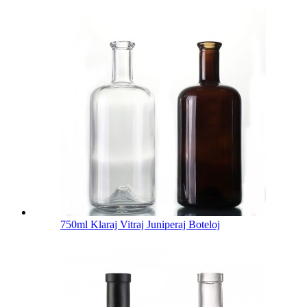
750ml Klaraj Vitraj Juniperaj Boteloj