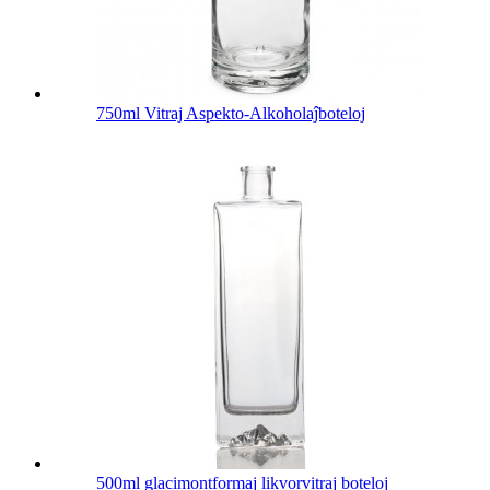
750ml Vitraj Aspekto-Alkoholaĵboteloj
500ml glacimontformaj likvorvitraj boteloj