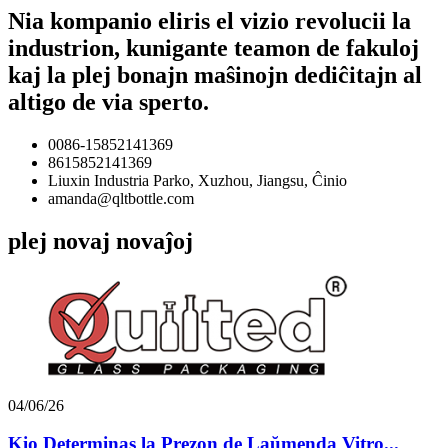
Nia kompanio eliris el vizio revolucii la
industrion, kunigante teamon de fakuloj
kaj la plej bonajn maŝinojn dediĉitajn al
altigo de via sperto.
0086-15852141369
8615852141369
Liuxin Industria Parko, Xuzhou, Jiangsu, Ĉinio
amanda@qltbottle.com
plej novaj novaĵoj
04/06/26
Kio Determinas la Prezon de Laŭmenda Vitro...