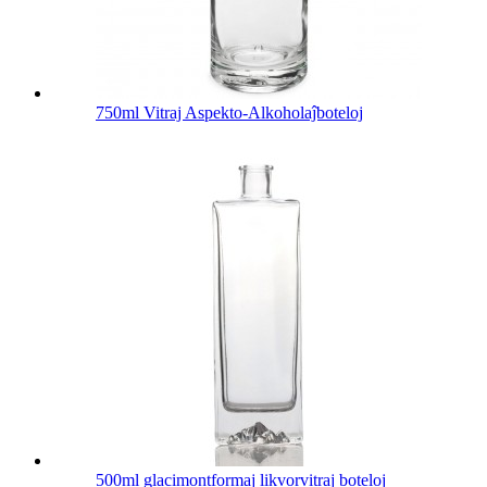
750ml Vitraj Aspekto-Alkoholaĵboteloj
500ml glacimontformaj likvorvitraj boteloj