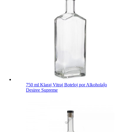
750 ml Klaraj Vitraj Boteloj por Alkoholaĵo
Desiree Supreme