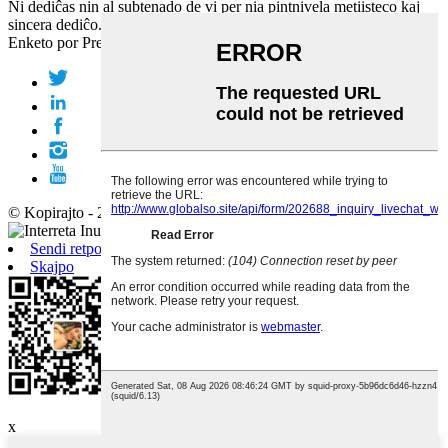
Ni dediĉas nin al subtenado de vi per nia pintnivela metiisteco kaj
sincera dediĉo.
Enketo por Prezolisto
© Kopirajto - 2010-2019 : Ĉiuj Rajtoj Rezervitaj.
Sendi retpoŝton
Skajpo
Androido
x