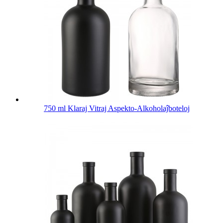
750 ml Klaraj Vitraj Aspekto-Alkoholaĵboteloj