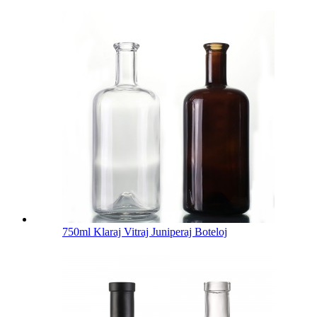
750ml Klaraj Vitraj Juniperaj Boteloj