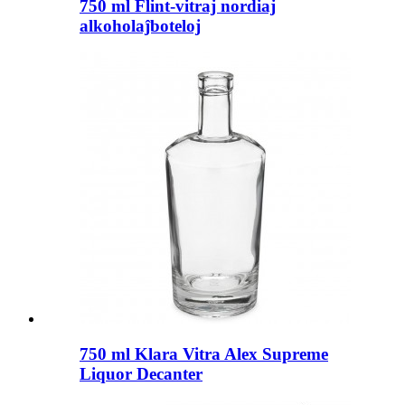
750 ml Flint-vitraj nordiaj
alkoholaĵboteloj
750 ml Klara Vitra Alex Supreme
Liquor Decanter