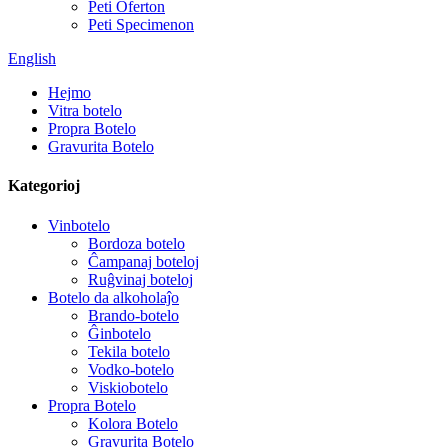
Peti Oferton
Peti Specimenon
English
Hejmo
Vitra botelo
Propra Botelo
Gravurita Botelo
Kategorioj
Vinbotelo
Bordoza botelo
Ĉampanaj boteloj
Ruĝvinaj boteloj
Botelo da alkoholaĵo
Brando-botelo
Ĝinbotelo
Tekila botelo
Vodko-botelo
Viskiobotelo
Propra Botelo
Kolora Botelo
Gravurita Botelo