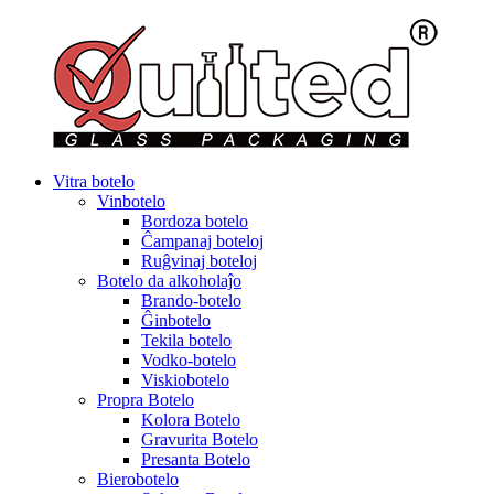
Vitra botelo
Vinbotelo
Bordoza botelo
Ĉampanaj boteloj
Ruĝvinaj boteloj
Botelo da alkoholaĵo
Brando-botelo
Ĝinbotelo
Tekila botelo
Vodko-botelo
Viskiobotelo
Propra Botelo
Kolora Botelo
Gravurita Botelo
Presanta Botelo
Bierobotelo