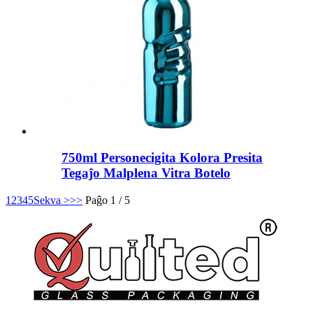
750ml Personecigita Kolora Presita
Tegaĵo Malplena Vitra Botelo
1
2
3
4
5
Sekva >
>>
Paĝo 1 / 5