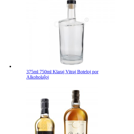
375ml 750ml Klaraj Vitraj Boteloj por
Alkoholaĵoj