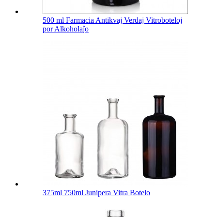
500 ml Farmacia Antikvaj Verdaj Vitroboteloj
por Alkoholaĵo
375ml 750ml Junipera Vitra Botelo