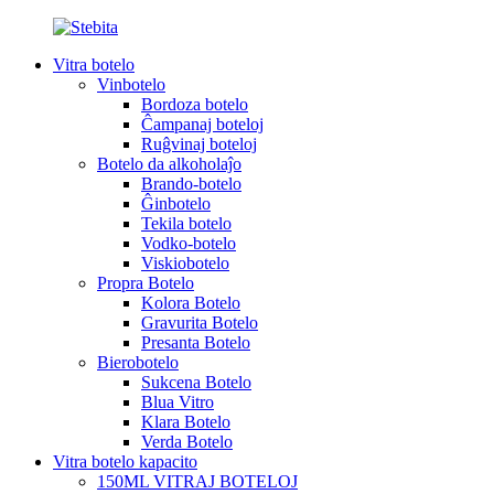
Vitra botelo
Vinbotelo
Bordoza botelo
Ĉampanaj boteloj
Ruĝvinaj boteloj
Botelo da alkoholaĵo
Brando-botelo
Ĝinbotelo
Tekila botelo
Vodko-botelo
Viskiobotelo
Propra Botelo
Kolora Botelo
Gravurita Botelo
Presanta Botelo
Bierobotelo
Sukcena Botelo
Blua Vitro
Klara Botelo
Verda Botelo
Vitra botelo kapacito
150ML VITRAJ BOTELOJ