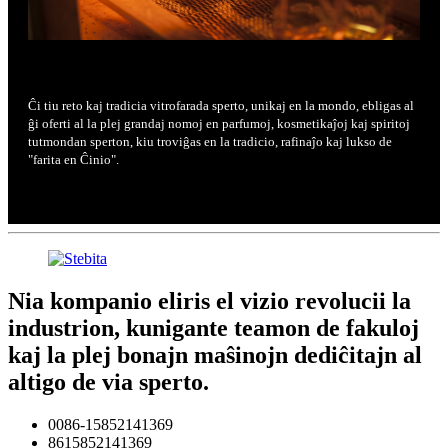
Ĉi tiu reto kaj tradicia vitrofarada sperto, unikaj en la mondo, ebligas al
ĝi oferti al la plej grandaj nomoj en parfumoj, kosmetikaĵoj kaj spiritoj
tutmondan sperton, kiu troviĝas en la tradicio, rafinaĵo kaj lukso de
"farita en Ĉinio".
Nia kompanio eliris el vizio revolucii la
industrion, kunigante teamon de fakuloj
kaj la plej bonajn maŝinojn dediĉitajn al
altigo de via sperto.
0086-15852141369
8615852141369