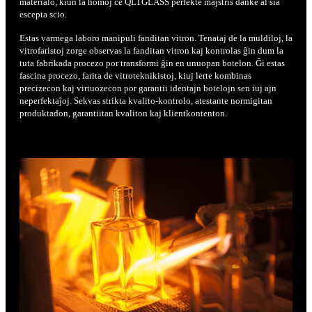
materialo, kiun la homoj ĉe QLTGLASS perfekte majstris danke al sia
escepta scio.
Estas varmega laboro manipuli fanditan vitron. Tenataj de la muldiloj, la
vitrofaristoj zorge observas la fanditan vitron kaj kontrolas ĝin dum la
tuta fabrikada procezo por transformi ĝin en unuopan botelon. Ĝi estas
fascina procezo, farita de vitroteknikistoj, kiuj lerte kombinas
precizecon kaj virtuozecon por garantii identajn botelojn sen iuj ajn
neperfektaĵoj. Sekvas strikta kvalito-kontrolo, atestante normigitan
produktadon, garantiitan kvaliton kaj klientkontenton.