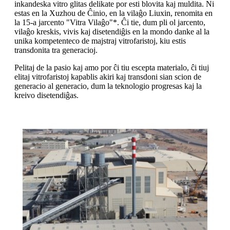
inkandeska vitro glitas delikate por esti blovita kaj muldita. Ni
estas en la Xuzhou de Ĉinio, en la vilaĝo Liuxin, renomita en
la 15-a jarcento "Vitra Vilaĝo"*. Ĉi tie, dum pli ol jarcento,
vilaĝo kreskis, vivis kaj disetendiĝis en la mondo danke al la
unika kompetenteco de majstraj vitrofaristoj, kiu estis
transdonita tra generacioj.
Pelitaj de la pasio kaj amo por ĉi tiu escepta materialo, ĉi tiuj
elitaj vitrofaristoj kapablis akiri kaj transdoni sian scion de
generacio al generacio, dum la teknologio progresas kaj la
kreivo disetendiĝas.