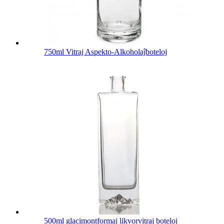
750ml Vitraj Aspekto-Alkoholaĵboteloj
500ml glacimontformaj likvorvitraj boteloj