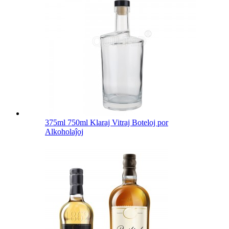
375ml 750ml Klaraj Vitraj Boteloj por
Alkoholaĵoj