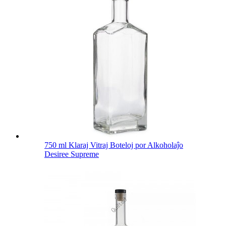
750 ml Klaraj Vitraj Boteloj por Alkoholaĵo
Desiree Supreme