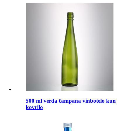
500 ml verda ĉampana vinbotelo kun
kovrilo