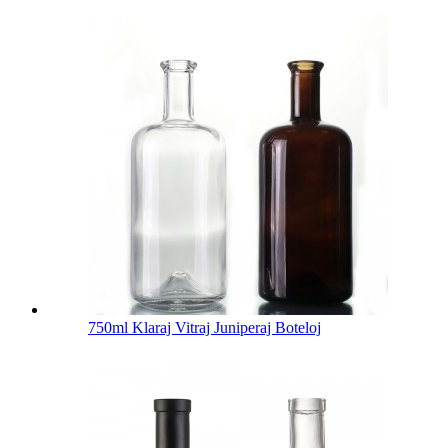
750ml Klaraj Vitraj Juniperaj Boteloj