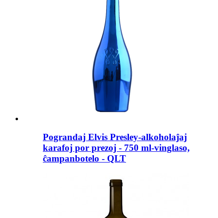
Pograndaj Elvis Presley-alkoholaĵaj
karafoj por prezoj - 750 ml-vinglaso,
ĉampanbotelo - QLT