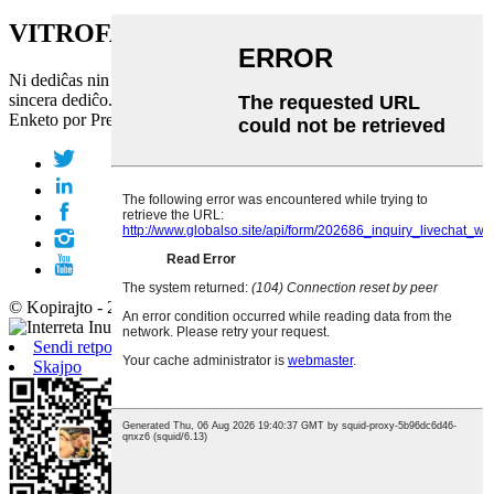
VITROFABRISTO
Ni dediĉas nin al subtenado de vi per nia pintnivela metiisteco kaj
sincera dediĉo.
Enketo por Prezolisto
© Kopirajto - 2010-2019 : Ĉiuj Rajtoj Rezervitaj.
Sendi retpoŝton
Skajpo