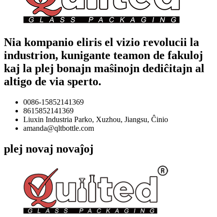
Nia kompanio eliris el vizio revolucii la
industrion, kunigante teamon de fakuloj
kaj la plej bonajn maŝinojn dediĉitajn al
altigo de via sperto.
0086-15852141369
8615852141369
Liuxin Industria Parko, Xuzhou, Jiangsu, Ĉinio
amanda@qltbottle.com
plej novaj novaĵoj