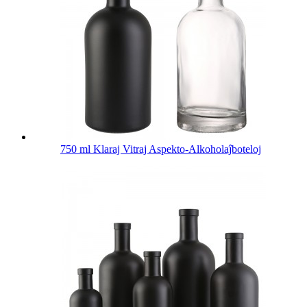
750 ml Klaraj Vitraj Aspekto-Alkoholaĵboteloj