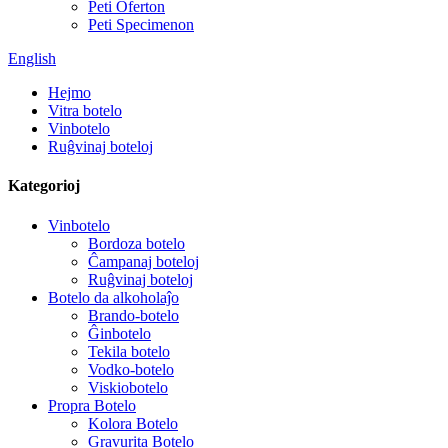
Peti Oferton
Peti Specimenon
English
Hejmo
Vitra botelo
Vinbotelo
Ruĝvinaj boteloj
Kategorioj
Vinbotelo
Bordoza botelo
Ĉampanaj boteloj
Ruĝvinaj boteloj
Botelo da alkoholaĵo
Brando-botelo
Ĝinbotelo
Tekila botelo
Vodko-botelo
Viskiobotelo
Propra Botelo
Kolora Botelo
Gravurita Botelo