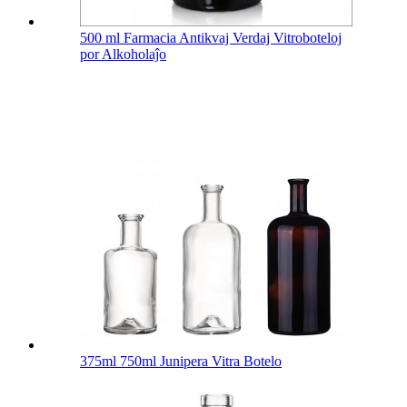
500 ml Farmacia Antikvaj Verdaj Vitroboteloj
por Alkoholaĵo
375ml 750ml Junipera Vitra Botelo