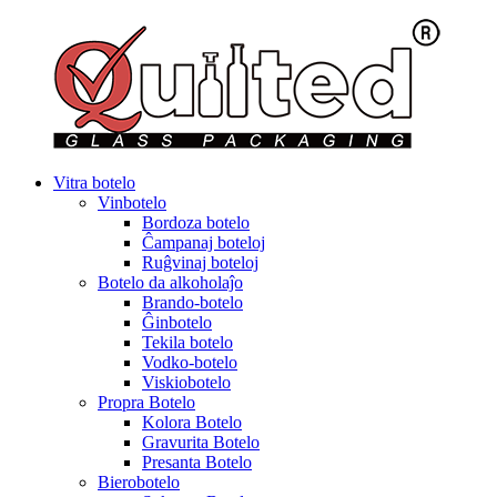
Vitra botelo
Vinbotelo
Bordoza botelo
Ĉampanaj boteloj
Ruĝvinaj boteloj
Botelo da alkoholaĵo
Brando-botelo
Ĝinbotelo
Tekila botelo
Vodko-botelo
Viskiobotelo
Propra Botelo
Kolora Botelo
Gravurita Botelo
Presanta Botelo
Bierobotelo