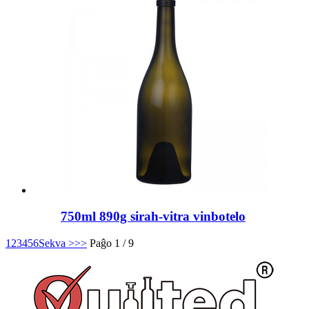
750ml 890g sirah-vitra vinbotelo
1
2
3
4
5
6
Sekva >
>>
Paĝo 1 / 9