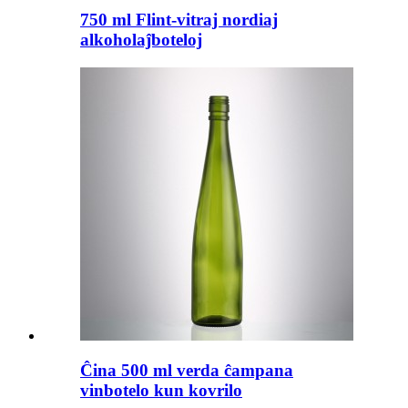
750 ml Flint-vitraj nordiaj
alkoholaĵboteloj
Ĉina 500 ml verda ĉampana
vinbotelo kun kovrilo