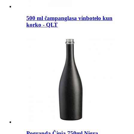
500 ml ĉampanglasa vinbotelo kun
korko - QLT
Pogranda Ĉinia 750ml Nigra