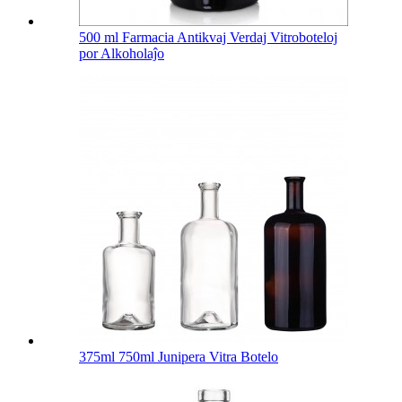
500 ml Farmacia Antikvaj Verdaj Vitroboteloj
por Alkoholaĵo
375ml 750ml Junipera Vitra Botelo