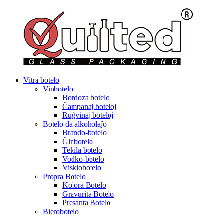
Vitra botelo
Vinbotelo
Bordoza botelo
Ĉampanaj boteloj
Ruĝvinaj boteloj
Botelo da alkoholaĵo
Brando-botelo
Ĝinbotelo
Tekila botelo
Vodko-botelo
Viskiobotelo
Propra Botelo
Kolora Botelo
Gravurita Botelo
Presanta Botelo
Bierobotelo