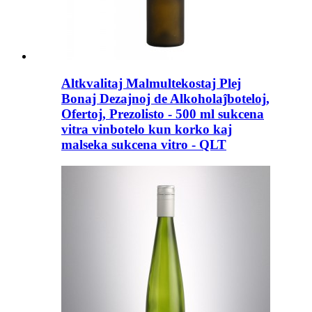
Altkvalitaj Malmultekostaj Plej
Bonaj Dezajnoj de Alkoholaĵboteloj,
Ofertoj, Prezolisto - 500 ml sukcena
vitra vinbotelo kun korko kaj
malseka sukcena vitro - QLT