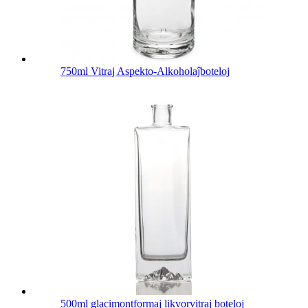
750ml Vitraj Aspekto-Alkoholaĵboteloj
500ml glacimontformaj likvorvitraj boteloj