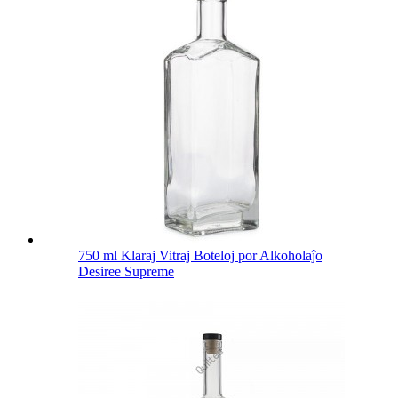
750 ml Klaraj Vitraj Boteloj por Alkoholaĵo
Desiree Supreme