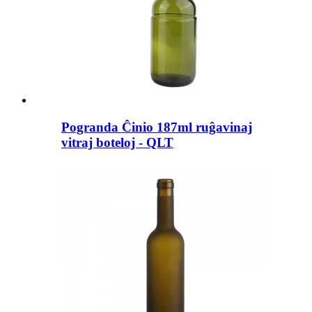
Pogranda Ĉinio 187ml ruĝavinaj
vitraj boteloj - QLT