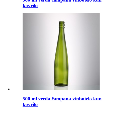
kovrilo
500 ml verda ĉampana vinbotelo kun
kovrilo