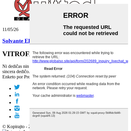
11/05/26
Solvante Elfluadon de Oleboteloj: Kiel QLT Glass...
VITROFABRISTO
Ni dediĉas nin al subtenado de vi per nia pintnivela metiisteco kaj
sincera dediĉo.
Enketo por Prezolisto
© Kopirajto - 2010-2019 : Ĉiuj Rajtoj Rezervitaj.