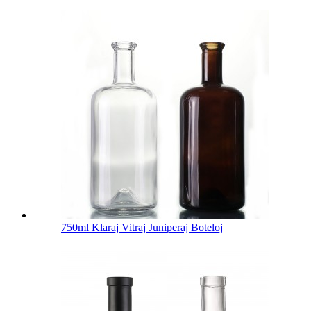
750ml Klaraj Vitraj Juniperaj Boteloj