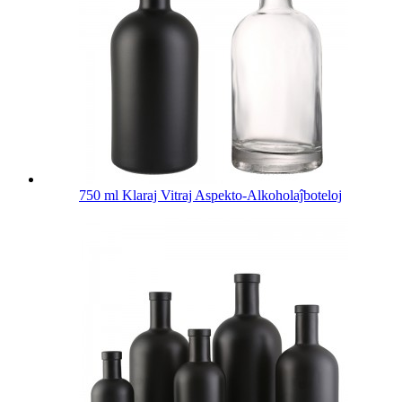
750 ml Klaraj Vitraj Aspekto-Alkoholaĵboteloj