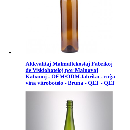
Altkvalitaj Malmultekostaj Fabrikoj
de Viskioboteloj por Malnovaj
Kabanoj - OEM/ODM-fabriko - ruĝa
vina vitrobotelo - Bruna - QLT - QLT