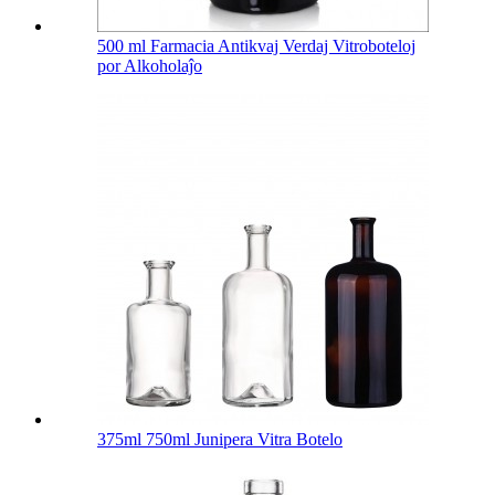
500 ml Farmacia Antikvaj Verdaj Vitroboteloj
por Alkoholaĵo
375ml 750ml Junipera Vitra Botelo