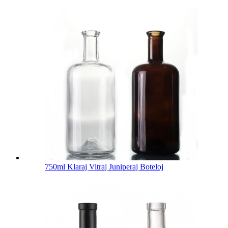
750ml Klaraj Vitraj Juniperaj Boteloj