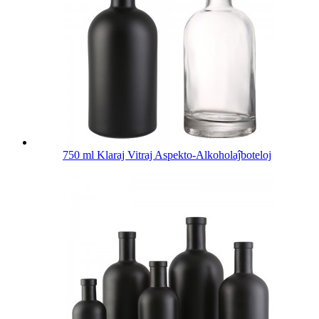
750 ml Klaraj Vitraj Aspekto-Alkoholaĵboteloj