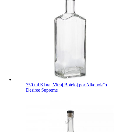
750 ml Klaraj Vitraj Boteloj por Alkoholaĵo
Desiree Supreme