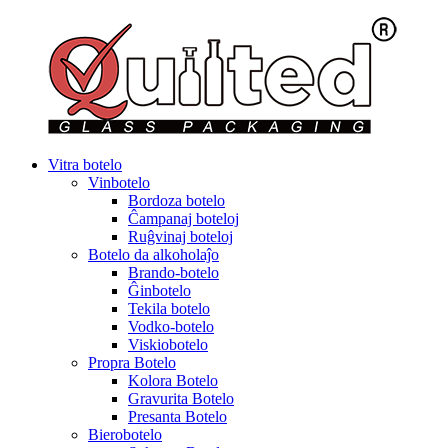
Vitra botelo
Vinbotelo
Bordoza botelo
Ĉampanaj boteloj
Ruĝvinaj boteloj
Botelo da alkoholaĵo
Brando-botelo
Ĝinbotelo
Tekila botelo
Vodko-botelo
Viskiobotelo
Propra Botelo
Kolora Botelo
Gravurita Botelo
Presanta Botelo
Bierobotelo