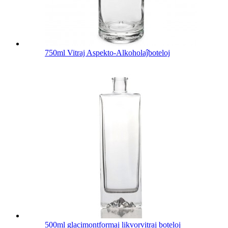
750ml Vitraj Aspekto-Alkoholaĵboteloj
500ml glacimontformaj likvorvitraj boteloj