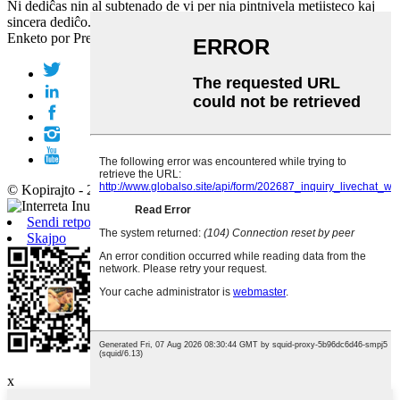
Ni dediĉas nin al subtenado de vi per nia pintnivela metiisteco kaj
sincera dediĉo.
Enketo por Prezolisto
© Kopirajto - 2010-2019 : Ĉiuj Rajtoj Rezervitaj.
Sendi retpoŝton
Skajpo
Androido
x