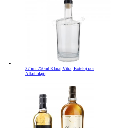
375ml 750ml Klaraj Vitraj Boteloj por
Alkoholaĵoj