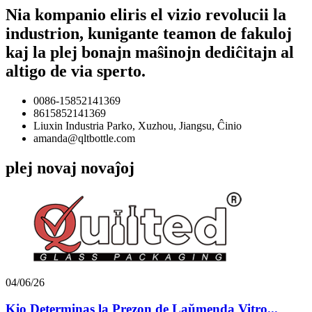
Nia kompanio eliris el vizio revolucii la
industrion, kunigante teamon de fakuloj
kaj la plej bonajn maŝinojn dediĉitajn al
altigo de via sperto.
0086-15852141369
8615852141369
Liuxin Industria Parko, Xuzhou, Jiangsu, Ĉinio
amanda@qltbottle.com
plej novaj novaĵoj
04/06/26
Kio Determinas la Prezon de Laŭmenda Vitro...