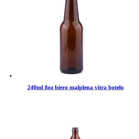
240ml 8oz biero malplena vitra botelo