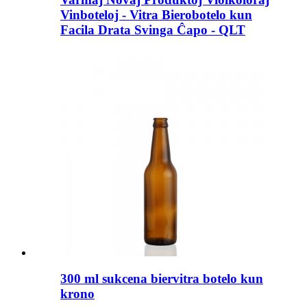
Vinboteloj - Vitra Bierobotelo kun
Facila Drata Svinga Ĉapo - QLT
300 ml sukcena biervitra botelo kun
krono