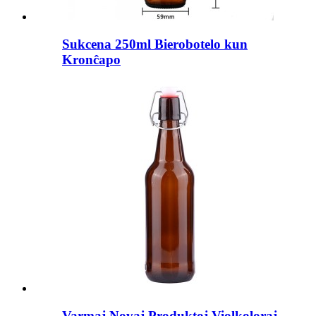
Sukcena 250ml Bierobotelo kun
Kronĉapo
Varmaj Novaj Produktoj Violkoloraj