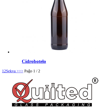
Cidrobotelo
1
2
Sekva >
>>
Paĝo 1 / 2