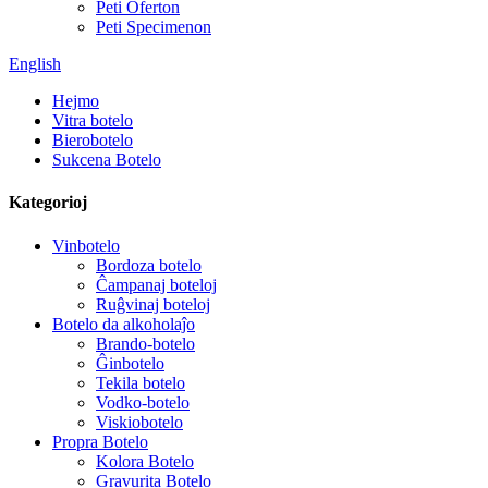
Peti Oferton
Peti Specimenon
English
Hejmo
Vitra botelo
Bierobotelo
Sukcena Botelo
Kategorioj
Vinbotelo
Bordoza botelo
Ĉampanaj boteloj
Ruĝvinaj boteloj
Botelo da alkoholaĵo
Brando-botelo
Ĝinbotelo
Tekila botelo
Vodko-botelo
Viskiobotelo
Propra Botelo
Kolora Botelo
Gravurita Botelo