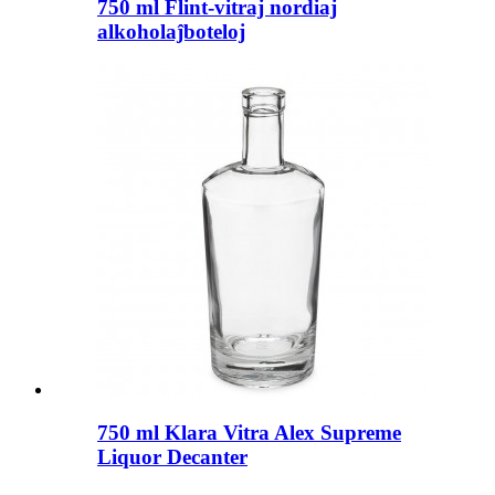
750 ml Flint-vitraj nordiaj
alkoholaĵboteloj
750 ml Klara Vitra Alex Supreme
Liquor Decanter