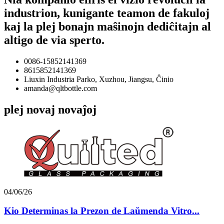
industrion, kunigante teamon de fakuloj
kaj la plej bonajn maŝinojn dediĉitajn al
altigo de via sperto.
0086-15852141369
8615852141369
Liuxin Industria Parko, Xuzhou, Jiangsu, Ĉinio
amanda@qltbottle.com
plej novaj novaĵoj
04/06/26
Kio Determinas la Prezon de Laŭmenda Vitro...