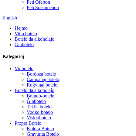
Peti Oferton
Peti Specimenon
English
Hejmo
Vitra botelo
Botelo da alkoholaĵo
Ĝinbotelo
Kategorioj
Vinbotelo
Bordoza botelo
Ĉampanaj boteloj
Ruĝvinaj boteloj
Botelo da alkoholaĵo
Brando-botelo
Ĝinbotelo
Tekila botelo
Vodko-botelo
Viskiobotelo
Propra Botelo
Kolora Botelo
Gravurita Botelo