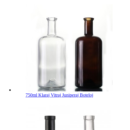
750ml Klaraj Vitraj Juniperaj Boteloj