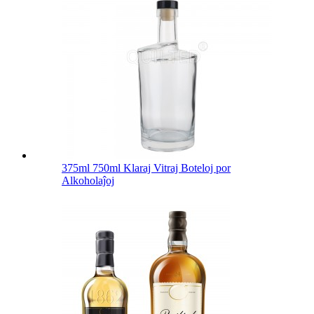
375ml 750ml Klaraj Vitraj Boteloj por
Alkoholaĵoj