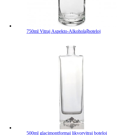
750ml Vitraj Aspekto-Alkoholaĵboteloj
500ml glacimontformaj likvorvitraj boteloj