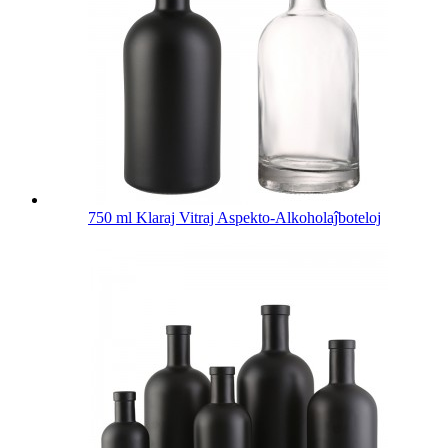
750 ml Klaraj Vitraj Aspekto-Alkoholaĵboteloj