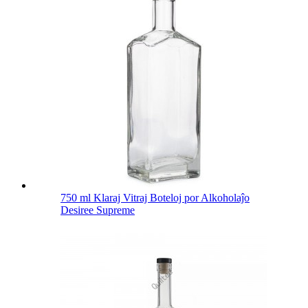
750 ml Klaraj Vitraj Boteloj por Alkoholaĵo
Desiree Supreme