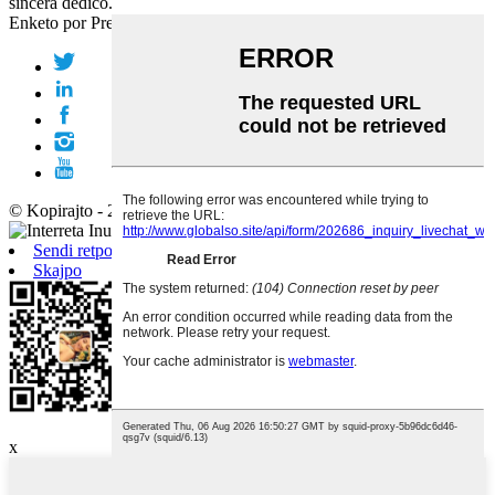
sincera dediĉo.
Enketo por Prezolisto
© Kopirajto - 2010-2019 : Ĉiuj Rajtoj Rezervitaj.
Sendi retpoŝton
Skajpo
Androido
x