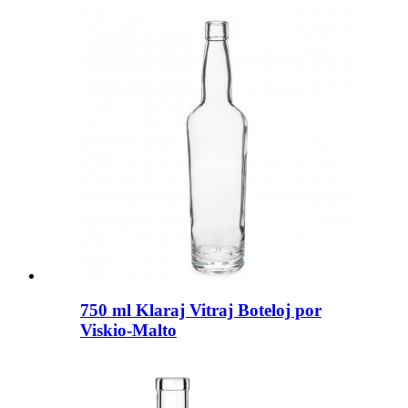
750 ml Klaraj Vitraj Boteloj por
Viskio-Malto