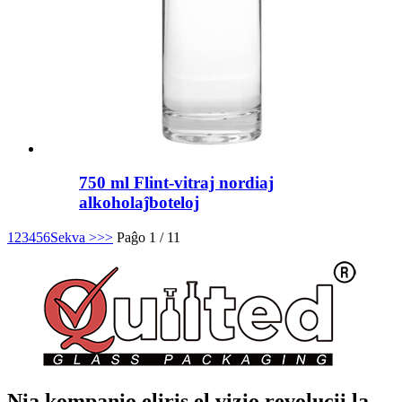
750 ml Flint-vitraj nordiaj
alkoholaĵboteloj
1
2
3
4
5
6
Sekva >
>>
Paĝo 1 / 11
Nia kompanio eliris el vizio revolucii la