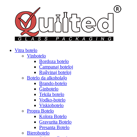
Vitra botelo
Vinbotelo
Bordoza botelo
Ĉampanaj boteloj
Ruĝvinaj boteloj
Botelo da alkoholaĵo
Brando-botelo
Ĝinbotelo
Tekila botelo
Vodko-botelo
Viskiobotelo
Propra Botelo
Kolora Botelo
Gravurita Botelo
Presanta Botelo
Bierobotelo