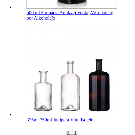
500 ml Farmacia Antikvaj Verdaj Vitroboteloj
por Alkoholaĵo
375ml 750ml Junipera Vitra Botelo