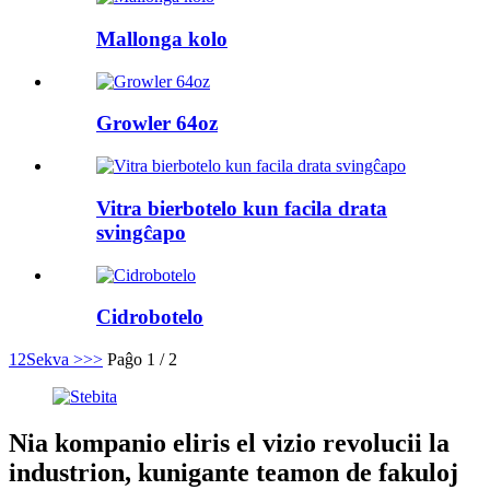
Mallonga kolo
Growler 64oz
Vitra bierbotelo kun facila drata
svingĉapo
Cidrobotelo
1
2
Sekva >
>>
Paĝo 1 / 2
Nia kompanio eliris el vizio revolucii la
industrion, kunigante teamon de fakuloj