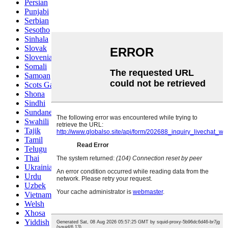
Persian
Punjabi
Serbian
Sesotho
Sinhala
Slovak
Slovenian
Somali
Samoan
Scots Gaelic
Shona
Sindhi
Sundanese
Swahili
Tajik
Tamil
Telugu
Thai
Ukrainian
Urdu
Uzbek
Vietnamese
Welsh
Xhosa
Yiddish