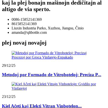
kaj la plej bonajn maŝinojn dediĉitajn al
altigo de via sperto.
0086-15852141369
8615852141369
Liuxin Industria Parko, Xuzhou, Jiangsu, Ĉinio
amanda@qltbottle.com
plej novaj novaĵoj
29/12/25
Metodoj por Formado de Vitroboteloj: Preciza P...
23/12/25
Kiel Aĉeti kaj Elekti Vitran Vinbotelon...