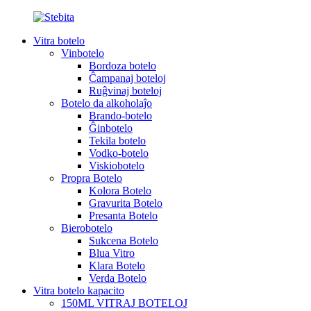
Vitra botelo
Vinbotelo
Bordoza botelo
Ĉampanaj boteloj
Ruĝvinaj boteloj
Botelo da alkoholaĵo
Brando-botelo
Ĝinbotelo
Tekila botelo
Vodko-botelo
Viskiobotelo
Propra Botelo
Kolora Botelo
Gravurita Botelo
Presanta Botelo
Bierobotelo
Sukcena Botelo
Blua Vitro
Klara Botelo
Verda Botelo
Vitra botelo kapacito
150ML VITRAJ BOTELOJ