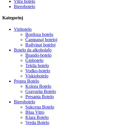
Vitra botelo
Bierobotelo
Kategorioj
Vinbotelo
Bordoza botelo
Ĉampanaj boteloj
Ruĝvinaj boteloj
Botelo da alkoholaĵo
Brando-botelo
Ĝinbotelo
Tekila botelo
Vodko-botelo
Viskiobotelo
Propra Botelo
Kolora Botelo
Gravurita Botelo
Presanta Botelo
Bierobotelo
Sukcena Botelo
Blua Vitro
Klara Botelo
Verda Botelo