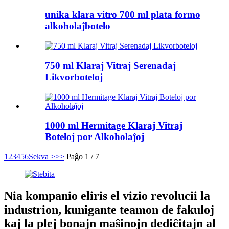
unika klara vitro 700 ml plata formo
alkoholaĵbotelo
750 ml Klaraj Vitraj Serenadaj
Likvorboteloj
1000 ml Hermitage Klaraj Vitraj
Boteloj por Alkoholaĵoj
1
2
3
4
5
6
Sekva >
>>
Paĝo 1 / 7
Nia kompanio eliris el vizio revolucii la
industrion, kunigante teamon de fakuloj
kaj la plej bonajn maŝinojn dediĉitajn al