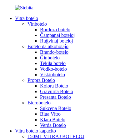
Vitra botelo
Vinbotelo
Bordoza botelo
Ĉampanaj boteloj
Ruĝvinaj boteloj
Botelo da alkoholaĵo
Brando-botelo
Ĝinbotelo
Tekila botelo
Vodko-botelo
Viskiobotelo
Propra Botelo
Kolora Botelo
Gravurita Botelo
Presanta Botelo
Bierobotelo
Sukcena Botelo
Blua Vitro
Klara Botelo
Verda Botelo
Vitra botelo kapacito
150ML VITRAJ BOTELOJ