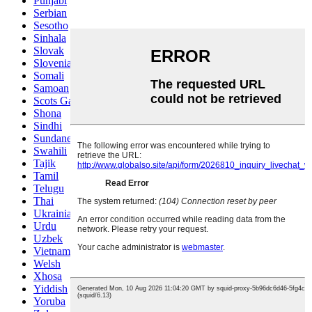
Punjabi
Serbian
Sesotho
Sinhala
Slovak
Slovenian
Somali
Samoan
Scots Gaelic
Shona
Sindhi
Sundanese
Swahili
Tajik
Tamil
Telugu
Thai
Ukrainian
Urdu
Uzbek
Vietnamese
Welsh
Xhosa
Yiddish
Yoruba