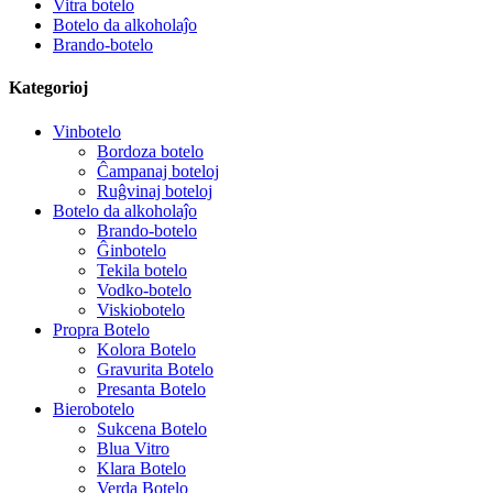
Vitra botelo
Botelo da alkoholaĵo
Brando-botelo
Kategorioj
Vinbotelo
Bordoza botelo
Ĉampanaj boteloj
Ruĝvinaj boteloj
Botelo da alkoholaĵo
Brando-botelo
Ĝinbotelo
Tekila botelo
Vodko-botelo
Viskiobotelo
Propra Botelo
Kolora Botelo
Gravurita Botelo
Presanta Botelo
Bierobotelo
Sukcena Botelo
Blua Vitro
Klara Botelo
Verda Botelo