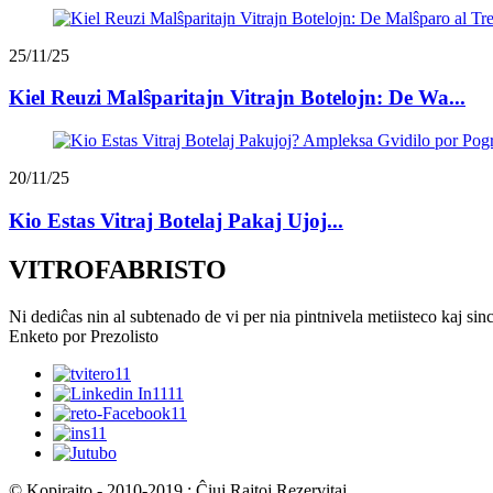
25/11/25
Kiel Reuzi Malŝparitajn Vitrajn Botelojn: De Wa...
20/11/25
Kio Estas Vitraj Botelaj Pakaj Ujoj...
VITROFABRISTO
Ni dediĉas nin al subtenado de vi per nia pintnivela metiisteco kaj sin
Enketo por Prezolisto
© Kopirajto - 2010-2019 : Ĉiuj Rajtoj Rezervitaj.