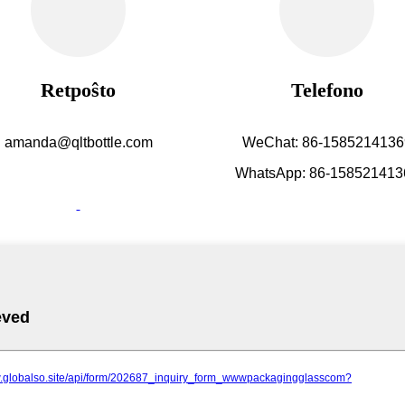
Retpoŝto
Telefono
amanda@qltbottle.com
WeChat: 86-1585214136
WhatsApp: 86-158521413