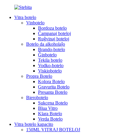
Vitra botelo
Vinbotelo
Bordoza botelo
Ĉampanaj boteloj
Ruĝvinaj boteloj
Botelo da alkoholaĵo
Brando-botelo
Ĝinbotelo
Tekila botelo
Vodko-botelo
Viskiobotelo
Propra Botelo
Kolora Botelo
Gravurita Botelo
Presanta Botelo
Bierobotelo
Sukcena Botelo
Blua Vitro
Klara Botelo
Verda Botelo
Vitra botelo kapacito
150ML VITRAJ BOTELOJ