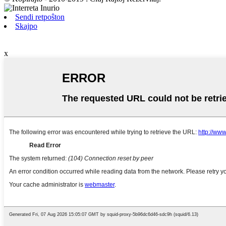
Sendi retpoŝton
Skajpo
x