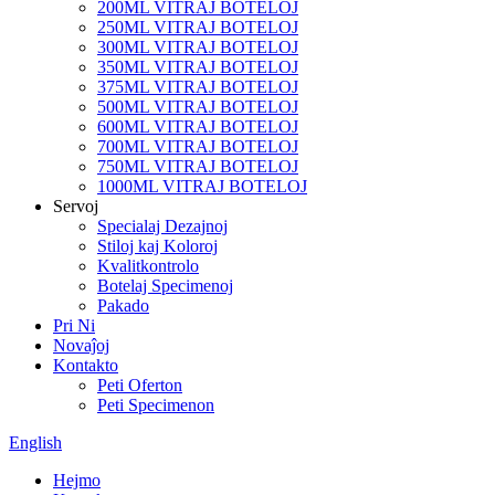
200ML VITRAJ BOTELOJ
250ML VITRAJ BOTELOJ
300ML VITRAJ BOTELOJ
350ML VITRAJ BOTELOJ
375ML VITRAJ BOTELOJ
500ML VITRAJ BOTELOJ
600ML VITRAJ BOTELOJ
700ML VITRAJ BOTELOJ
750ML VITRAJ BOTELOJ
1000ML VITRAJ BOTELOJ
Servoj
Specialaj Dezajnoj
Stiloj kaj Koloroj
Kvalitkontrolo
Botelaj Specimenoj
Pakado
Pri Ni
Novaĵoj
Kontakto
Peti Oferton
Peti Specimenon
English
Hejmo