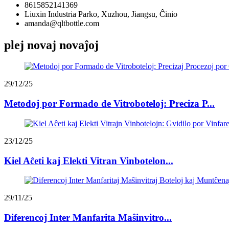
8615852141369
Liuxin Industria Parko, Xuzhou, Jiangsu, Ĉinio
amanda@qltbottle.com
plej novaj novaĵoj
29/12/25
Metodoj por Formado de Vitroboteloj: Preciza P...
23/12/25
Kiel Aĉeti kaj Elekti Vitran Vinbotelon...
29/11/25
Diferencoj Inter Manfarita Maŝinvitro...