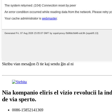
Skribu vian mesaĝon ĉi tie kaj sendu ĝin al ni
Nia kompanio eliris el vizio revolucii la i
de via sperto.
0086-15852141369